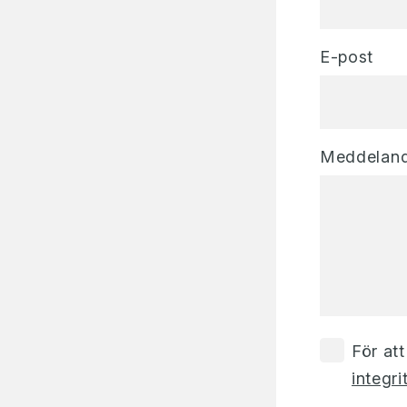
E-post
Meddelan
För at
integri