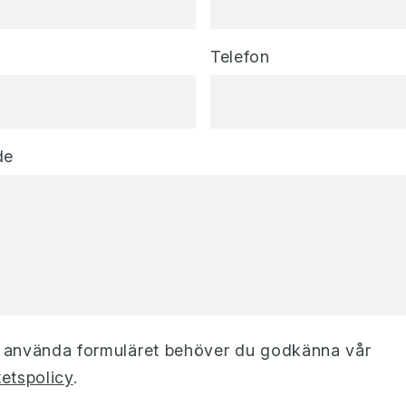
Telefon
de
t använda formuläret behöver du godkänna vår
tetspolicy
.