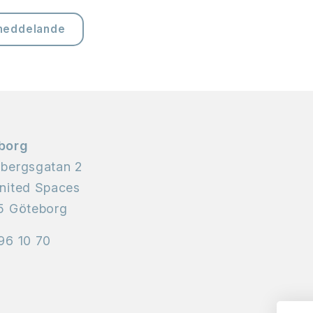
meddelande
borg
nbergsgatan 2
nited Spaces
5 Göteborg
96 10 70