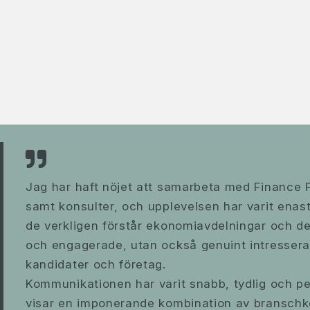
Jag har haft nöjet att samarbeta med Finance Fa
samt konsulter, och upplevelsen har varit enastå
de verkligen förstår ekonomiavdelningar och de
och engagerade, utan också genuint intresserad
kandidater och företag.
Kommunikationen har varit snabb, tydlig och p
visar en imponerande kombination av bransch