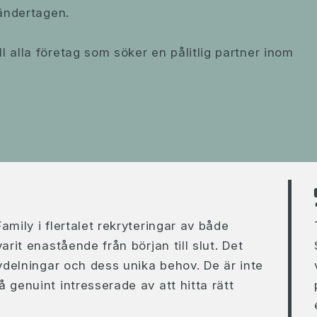
händertagen.
 alla företag som söker en pålitlig partner inom
mily i flertalet rekryteringar av både
rit enastående från början till slut. Det
vdelningar och dess unika behov. De är inte
genuint intresserade av att hitta rätt