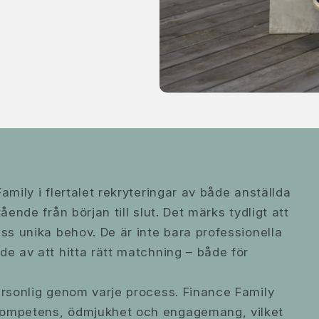
mily i flertalet rekryteringar av både anställda
ende från början till slut. Det märks tydligt att
ss unika behov. De är inte bara professionella
e av att hitta rätt matchning – både för
ersonlig genom varje process. Finance Family
kompetens, ödmjukhet och engagemang, vilket