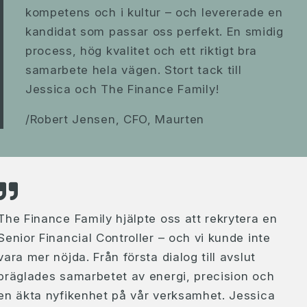
kompetens och i kultur – och levererade en
kandidat som passar oss perfekt. En smidig
process, hög kvalitet och ett riktigt bra
samarbete hela vägen. Stort tack till
Jessica och The Finance Family!
/Robert Jensen, CFO, Maurten
The Finance Family hjälpte oss att rekrytera en
Senior Financial Controller – och vi kunde inte
vara mer nöjda. Från första dialog till avslut
präglades samarbetet av energi, precision och
en äkta nyfikenhet på vår verksamhet. Jessica