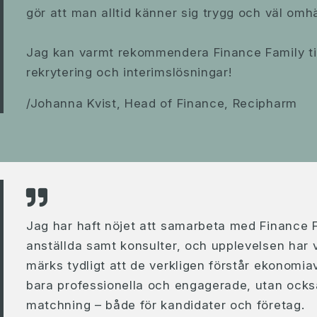
gör att man alltid känner sig trygg och väl om
Jag kan varmt rekommendera Finance Family till
rekrytering och interimslösningar!
/Johanna Kvist, Head of Finance, Recipharm
Jag har haft nöjet att samarbeta med Finance Fa
anställda samt konsulter, och upplevelsen har va
märks tydligt att de verkligen förstår ekonomia
bara professionella och engagerade, utan också 
matchning – både för kandidater och företag.