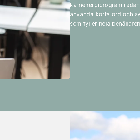
kärnenergiprogram redan 
använda korta ord och se
som fyller hela behållaren