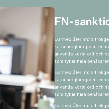
FN-sankti
Därmed återinförs trolige
kärnenergiprogram redan 
använda korta ord och se
som fyller hela behållaren
Därmed återinförs trolige
kärnenergiprogram redan 
använda korta ord och se
som fyller hela behållaren
Därmed återinförs trolige