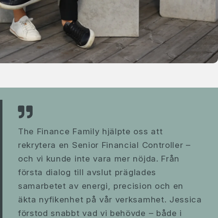
The Finance Family hjälpte oss att
rekrytera en Senior Financial Controller –
och vi kunde inte vara mer nöjda. Från
första dialog till avslut präglades
samarbetet av energi, precision och en
äkta nyfikenhet på vår verksamhet. Jessica
förstod snabbt vad vi behövde – både i