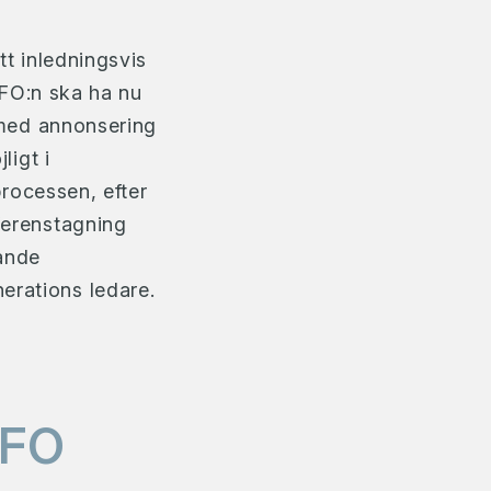
tt inledningsvis
 CFO:n ska ha nu
e med annonsering
ligt i
processen, efter
ferenstagning
pande
erations ledare.
CFO