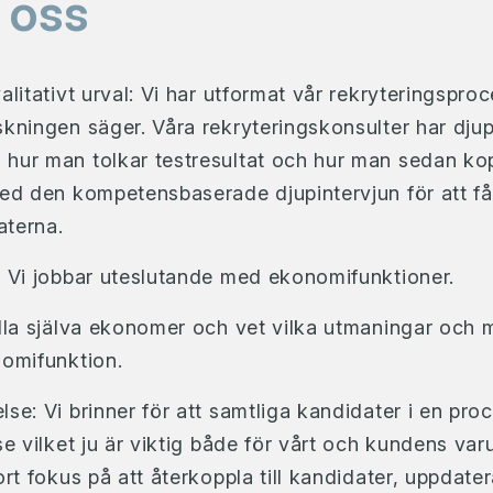
 oss
alitativt urval: Vi har utformat vår rekryteringspro
kningen säger. Våra rekryteringskonsulter har djup
hur man tolkar testresultat och hur man sedan kop
med den kompetensbaserade djupintervjun för att f
aterna.
: Vi jobbar uteslutande med ekonomifunktioner.
alla själva ekonomer och vet vilka utmaningar och 
nomifunktion.
se: Vi brinner för att samtliga kandidater i en pro
se vilket ju är viktig både för vårt och kundens var
ort fokus på att återkoppla till kandidater, uppdat