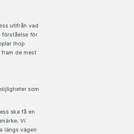
cess utifrån vad
 förståelse för
plar ihop
å fram de mest
möjligheter som
cess ska få en
umärke. Vi
era längs vägen