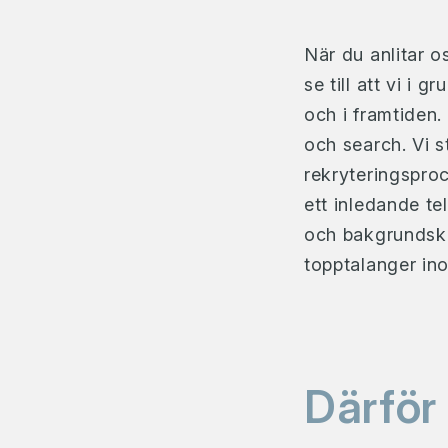
När du anlitar os
se till att vi i
och i framtiden.
och search. Vi s
rekryteringsproc
ett inledande t
och bakgrundskon
topptalanger in
Därför