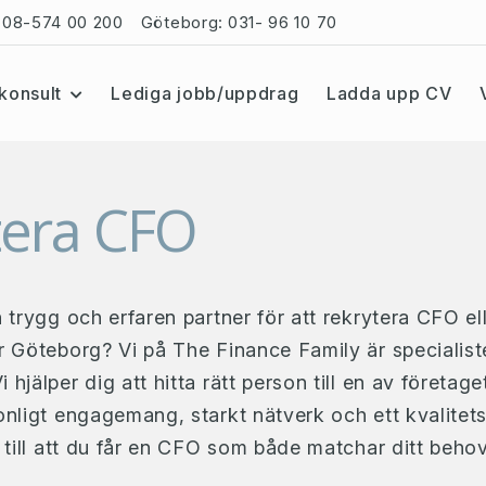
08-574 00 200
Göteborg:
031- 96 10 70
konsult
Lediga jobb/uppdrag
Ladda upp CV
tera CFO
n trygg och erfaren partner för att rekrytera CFO e
r Göteborg? Vi på The Finance Family är specialist
hjälper dig att hitta rätt person till en av företage
onligt engagemang, starkt nätverk och ett kvalitet
i till att du får en CFO som både matchar ditt beho