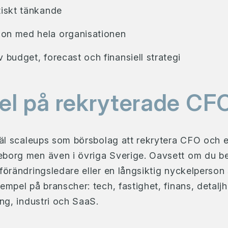
tiskt tänkande
on med hela organisationen
v budget, forecast och finansiell strategi
l på rekryterade CFO
åväl scaleups som börsbolag att rekrytera CFO och 
borg men även i övriga Sverige. Oavsett om du b
förändringsledare eller en långsiktig nyckelperson 
empel på branscher: tech, fastighet, finans, detalj
ing, industri och SaaS.