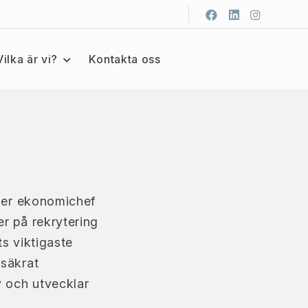
Vilka är vi?
Kontakta oss
ller ekonomichef
er på rekrytering
ts viktigaste
ssäkrat
v och utvecklar