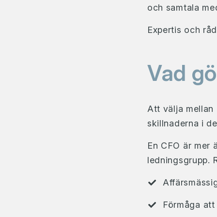
och samtala me
Expertis och rådg
Vad gö
Att välja mellan
skillnaderna i d
En CFO är mer än
ledningsgrupp. R
Affärsmässig
Förmåga att 