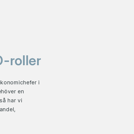
-roller
ekonomichefer i
ehöver en
så har vi
handel,