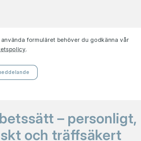
t använda formuläret behöver du godkänna vår
tetspolicy
.
meddelande
betssätt – personligt,
skt och träffsäkert