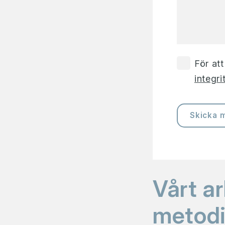
För at
integri
Skicka 
Vårt ar
metodi