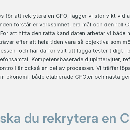
s för att rekrytera en CFO, lägger vi stor vikt vid a
 grunden förstår er verksamhet, era mål och den roll
 För att hitta den rätta kandidaten arbetar vi båd
trävar efter att hela tiden vara så objektiva som möj
essen, och har därför valt att lägga tester tidigt i 
elefonsamtal. Kompetensbaserade djupintervjuer, re
troll är också en del av processen. Vi träffar lö
om ekonomi, både etablerade CFO:er och nästa gen
 ska du rekrytera en 