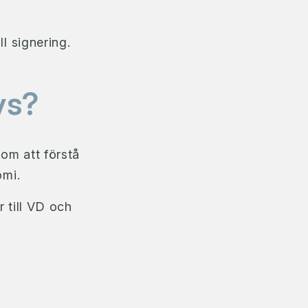
ll signering.
vs?
om att förstå
omi.
r till VD och