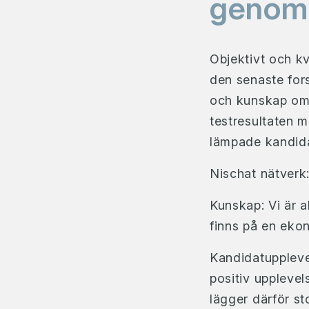
genom
Objektivt och kv
den senaste fors
och kunskap om 
testresultaten 
lämpade kandid
Nischat nätverk
Kunskap: Vi är 
finns på en eko
Kandidatupplevel
positiv upplevel
lägger därför st